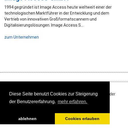
1994 gegründet ist Image Access heute weltweit einer der
technologischen Marktführer in der Entwicklung und dem
Vertrieb von innovativen Großformatscannern und
Digitalisierungslösungen. Image Access S...
zum Unternehmen
Diese Seite benutzt Cookies zur Steigerung
Ihre Online-Fachmesse für Museen und die ganze Welt der
Kultur
der Benutzererfahrung.
mehr erfahren.
Impressum
Datenschutz
Media Daten
©
ablehnen
Cookies erlauben
2019-2026 // museum.de