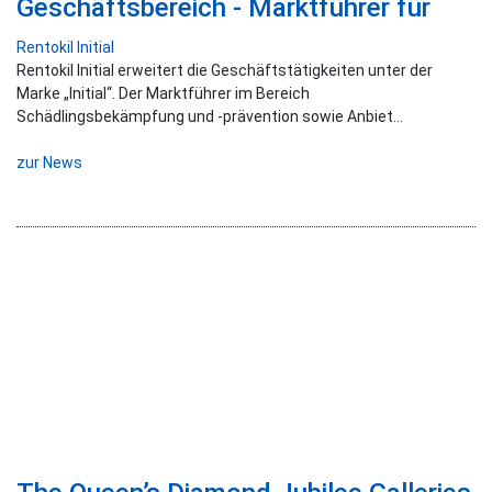
Geschäftsbereich - Marktführer für
integrierte Hygienelösungen bietet ab
Rentokil Initial
sofort Waschraum-Services an
Rentokil Initial erweitert die Geschäftstätigkeiten unter der
Marke „Initial“. Der Marktführer im Bereich
Schädlingsbekämpfung und -prävention sowie Anbiet...
zur News