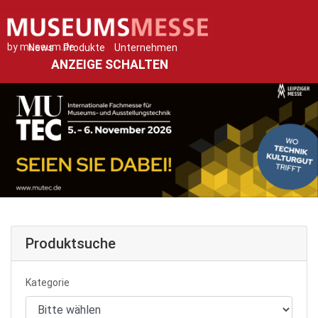
by museum.de
News
Produkte
Unternehmen
ANZEIGE SCHALTEN
Produktsuche
Kategorie