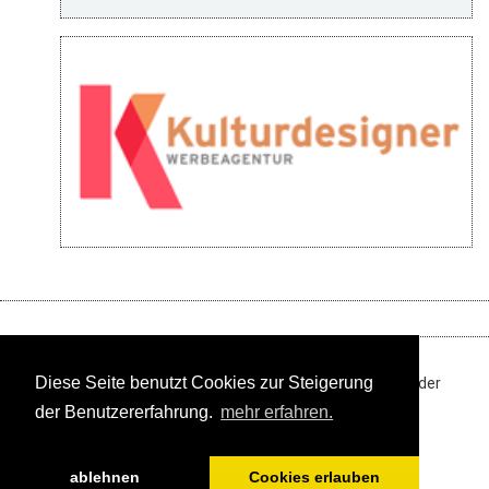
Diese Seite benutzt Cookies zur Steigerung
Ihre Online-Fachmesse für Museen und die ganze Welt der
Kultur
der Benutzererfahrung.
mehr erfahren.
Impressum
Datenschutz
Media Daten
©
ablehnen
Cookies erlauben
2019-2026 // museum.de