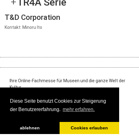
TR4A Serie
T&D Corporation
Kontakt: Minoru Ito
Ihre Online-Fachmesse für Museen und die ganze Welt der
Kultur
Diese Seite benutzt Cookies zur Steigerung
Impressum
Datenschutz
Media Daten
©
der Benutzererfahrung.
mehr erfahren.
2019-2026 // museum.de
ablehnen
Cookies erlauben