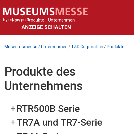
by museum.de
News
Produkte
Unternehmen
ANZEIGE SCHALTEN
Museumsmesse
/
Unternehmen
/
T&D Corporation
/
Produkte
Produkte des
Unternehmens
RTR500B Serie
TR7A und TR7-Serie